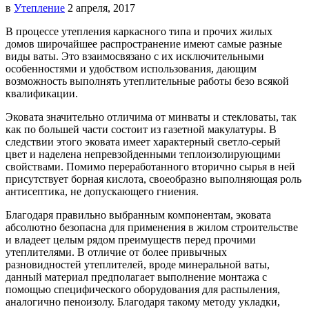
в
Утепление
2 апреля, 2017
В процессе утепления каркасного типа и прочих жилых
домов широчайшее распространение имеют самые разные
виды ваты. Это взаимосвязано с их исключительными
особенностями и удобством использования, дающим
возможность выполнять утеплительные работы безо всякой
квалификации.
Эковата значительно отличима от минваты и стекловаты, так
как по большей части состоит из газетной макулатуры. В
следствии этого эковата имеет характерный светло-серый
цвет и наделена непревзойденными теплоизолирующими
свойствами. Помимо переработанного вторично сырья в ней
присутствует борная кислота, своеобразно выполняющая роль
антисептика, не допускающего гниения.
Благодаря правильно выбранным компонентам, эковата
абсолютно безопасна для применения в жилом строительстве
и владеет целым рядом преимуществ перед прочими
утеплителями. В отличие от более привычных
разновидностей утеплителей, вроде минеральной ваты,
данный материал предполагает выполнение монтажа с
помощью специфического оборудования для распыления,
аналогично пеноизолу. Благодаря такому методу укладки,