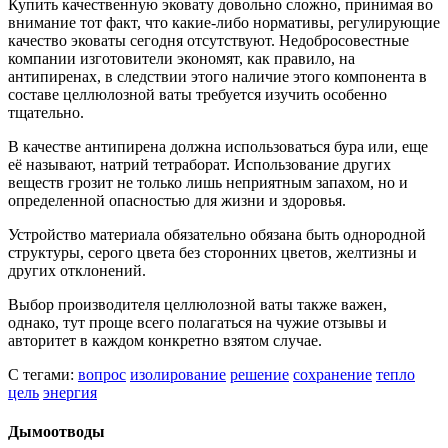
Купить качественную эковату довольно сложно, принимая во
внимание тот факт, что какие-либо нормативы, регулирующие
качество эковаты сегодня отсутствуют. Недобросовестные
компании изготовители экономят, как правило, на
антипиренах, в следствии этого наличие этого компонента в
составе целлюлозной ваты требуется изучить особенно
тщательно.
В качестве антипирена должна использоваться бура или, еще
её называют, натрий тетраборат. Использование других
веществ грозит не только лишь неприятным запахом, но и
определенной опасностью для жизни и здоровья.
Устройство материала обязательно обязана быть однородной
структуры, серого цвета без сторонних цветов, желтизны и
других отклонений.
Выбор производителя целлюлозной ваты также важен,
однако, тут проще всего полагаться на чужие отзывы и
авторитет в каждом конкретно взятом случае.
С тегами:
вопрос
изолирование
решение
сохранение
тепло
цель
энергия
Дымоотводы