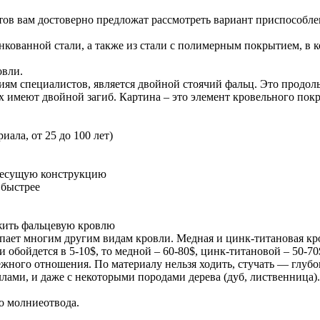
тов вам достоверно предложат рассмотреть вариант приспособле
нкованной стали, а также из стали с полимерным покрытием, в
овли.
ям специалистов, является двойной стоячий фальц. Это продол
имеют двойной загиб. Картина – это элемент кровельного покр
ала, от 25 до 100 лет)
а несущую конструкцию
 быстрее
жить фальцевую кровлю
пает многим другим видам кровли. Медная и цинк-титановая кро
обойдется в 5-10$, то медной – 60-80$, цинк-титановой – 50-70
ежного отношения. По материалу нельзя ходить, стучать — глуб
ами, и даже с некоторыми породами дерева (дуб, лиственница).
о молниеотвода.