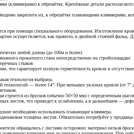
ми (кляммерами) к обрешётке. Крепёжные детали располагаются
обходимо закрепить их, к обрешётке плавающими кляммерами, ко
ется при помощи специального оборудования. Изготовление кров
картин осуществляется, как правило, в двойной стоячий фальц.
тически любой длины (до 100м и более)
вижного прокатного стана непосредственно на стройплощадке
еречных стыков
и, что гарантирует полную герметичность кровли и отсутствие
акая технология выбрана.
технологий — более 14°. При меньших уклонах кровли (от 7° до
метиком.
ая строится из брусков (обычно 50×50 мм) с определенным шаго
ных листов, что приведет к ослаблению, а в дальнейшем — дефо
 длине необходимо использовать плавающие кляммера.
одинаковая толщина листов. Обязательно потребуйте у продавца 
роители обращались с листами осторожно: материал нельзя броса
 появлению коррозии еще до процесса патинирования. При рабо