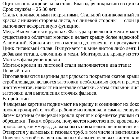
Оцинкованная кровельная сталь. Благодаря покрытию из цинк
Срок службы – 25-30 лет.
Сталь с полимерными покрытиями. Стальной оцинкованный лист
краска с нижней стороны листа, а с лицевой стороны — слой ц
выполняет декоративную функцию.
Медь. Выпускается в рулонах. Фактура кровельной меди может 
существенно облегчает монтаж и делает крышу более надежной 
Алюминий. Кровли из этого металла долговечны и прослужат в
Цинк-титановый сплав. Выпускается в виде листов либо лент.
добавкам титана, алюминия и меди. Монтировать крышу из это
Монтаж фальцевой кровли
Монтаж кровли из листовой стали выполняется в два этапа:
Первый этап
Изготавливаются картины для рядового покрытия скатов крыши
стройплощадке делаются заготовки необходимых форм и разме
инструментов, наносят на металле отметки. Затем стальной лис
заготовки для выполнения стоячих фальцев.
Второй этап
Фальцевые картины поднимают на крышу и соединяют их боков
проконтролируйте, чтобы рабочие использовали самоклеющуюс
Затем картины фальцевой кровли крепят к обрешетке узкими с
обрешетки. Таким образом, получается качественное кровельно
проволока, кляммеры, должны быть обязательно выполнены из о
Отверстия у дымовых и газовых труб, в том числе и вентиляц
Порядок устройства вертикальных фальцев рядовых листов кр