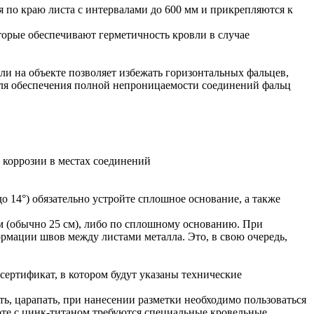
 по краю листа с интервалами до 600 мм и прикрепляются к
торые обеспечивают герметичность кровли в случае
ли на объекте позволяет избежать горизонтальных фальцев,
 Для обеспечения полной непроницаемости соединений фальц
 коррозии в местах соединений
 14°) обязательно устройте сплошное основание, а также
м (обычно 25 см), либо по сплошному основанию. При
рмации швов между листами металла. Это, в свою очередь,
сертификат, в котором будут указаны технические
ть, царапать, при нанесении разметки необходимо пользоваться
те с цинк-титаном требуются специальные кровельные