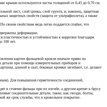
же крыши используются листы толщиной от 0,45 до 0,70 см.
ной лист, слой цинка, слой грунта, и, наконец, защитная
ных защитных свойств (защита от ультрафиолета), а также
По своим свойствам медь легко поддается спайке, что
подвержены деформации.
ся пластичностью и устойчивостью к коррозии благодаря
 100 лет.
овления картин фальцевой кровли вначале прямо на
на детали при помощи измерительных приборов и
артины, длиной в скат, боковые кромки загибают, т.е. делают
рным). Для повышения герметичности соединений,
т в стоячие фальцы при их изгибе, а другим крепят к брусу
уемые соединительные детали, такие, как гвозди, болты,
кой же срок службы, что и кровельное покрытие.