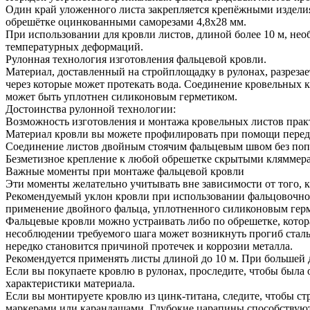
Один край уложенного листа закрепляется крепёжными изделия
обрешётке оцинкованными саморезами 4,8х28 мм.
При использовании для кровли листов, длиной более 10 м, не
температурных деформаций.
Рулонная технология изготовления фальцевой кровли.
Материал, доставленный на стройплощадку в рулонах, разреза
через которые может протекать вода. Соединение кровельных 
может быть уплотнен силиконовым герметиком.
Достоинства рулонной технологии:
Возможность изготовления и монтажа кровельных листов прак
Материал кровли вы можете профилировать при помощи перед
Соединение листов двойным стоячим фальцевым швом без поп
Безметизное крепление к любой обрешетке скрытыми кляммерам
Важные моменты при монтаже фальцевой кровли
Эти моменты желательно учитывать вне зависимости от того, к
Рекомендуемый уклон кровли при использовании фальцовочной 
применение двойного фальца, уплотненного силиконовым гер
Фальцевые кровли можно устраивать либо по обрешетке, котор
несоблюдении требуемого шага может возникнуть прогиб сталь
нередко становится причиной протечек и коррозии металла.
Рекомендуется применять листы длиной до 10 м. При большей
Если вы покупаете кровлю в рулонах, проследите, чтобы была 
характеристики материала.
Если вы монтируете кровлю из цинк-титана, следите, чтобы ст
маркерами или карандашами. Глубокие царапины способствуют