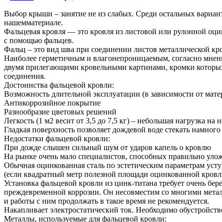
Выбор крыши – занятие не из слабых. Среди остальных вариан
нашем
материале.
Фальцевая кровля — это кровля из листовой или рулонной оци
с помощью фальцев.
Фальц – это вид шва при соединении листов металлической кр
Наиболее герметичным и влагонепроницаемым, согласно мнени
двумя прилегающими кровельными картинами, кромки которых 
соединения.
Достоинства фальцевой кровли:
Возможность длительной эксплуатации (в зависимости от матери
Антикоррозийное покрытие
Разнообразие цветовых решений
Легкость (1 м2 весит от 3,5 до 7,5 кг) – небольшая нагрузка н
Гладкая поверхность позволяет дождевой воде стекать намного
Недостатки фальцевой кровли:
При дожде слышен сильный шум от ударов капель о кровлю
На рынке очень мало специалистов, способных правильно уло
Обычная оцинкованная сталь по эстетическим параметрам усту
(если квадратный метр полезной площади оцинкованной кровли 
Установка фальцевой кровли из цинк-титана требует очень бер
преждевременной коррозии. Он несовместим со многими металл
и работы с ним продолжать в такое время не рекомендуется.
Накапливает электростатический ток. Необходимо обустройств
Металлы, используемые для фальцевой кровли: