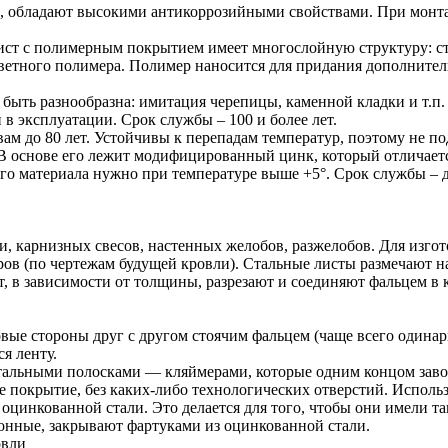
а, обладают высокими антикоррозийными свойствами. При монта
 с полимерным покрытием имеет многослойную структуру: сталь
ветного полимера. Полимер наносится для придания дополнитель
быть разнообразна: имитация черепицы, каменной кладки и т.п. 
в эксплуатации. Срок службы – 100 и более лет.
ам до 80 лет. Устойчивы к перепадам температур, поэтому не 
 В основе его лежит модифицированный цинк, который отличает
го материала нужно при температуре выше +5°. Срок службы – до
, карнизных свесов, настенных желобов, разжелобов. Для изгот
ров (по чертежам будущей кровли). Стальные листы размечают 
т, в зависимости от толщины, разрезают и соединяют фальцем в к
ые стороны друг с другом стоячим фальцем (чаще всего одина
я ленту.
тальными полосками — кляймерами, которые одним концом заводя
е покрытие, без каких-либо технологических отверстий. Использ
цинкованной стали. Это делается для того, чтобы они имели та
ионные, закрывают фартуками из оцинкованной стали.
овли