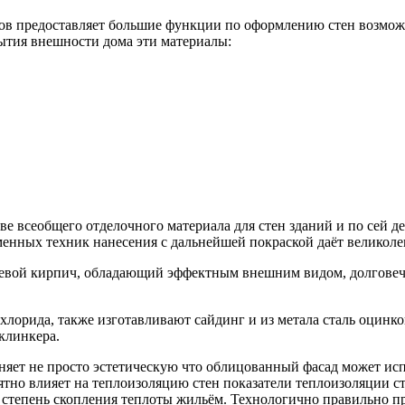
ов предоставляет большие функции по оформлению
стен возмож
рытия внешности дома эти материалы:
е всеобщего отделочного материала для стен зданий и по сей де
еменных техник нанесения с дальнейшей покраской даёт великол
цевой кирпич, обладающий эффектным внешним видом, долговеч
лорида, также изготавливают сайдинг и из метала сталь оцинк
клинкера.
няет не просто эстетическую что облицованный фасад может исп
ятно влияет на теплоизоляцию стен показатели теплоизоляции 
тепень скопления теплоты жильём. Технологично правильно про