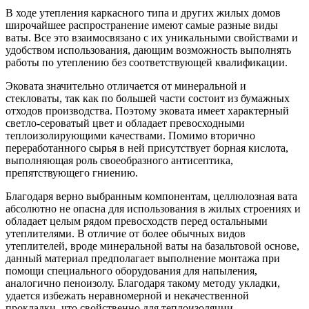
В ходе утепления каркасного типа и других жилых домов
широчайшее распространение имеют самые разные виды
ваты. Все это взаимосвязано с их уникальными свойствами и
удобством использования, дающим возможность выполнять
работы по утеплению без соответствующей квалификации.
Эковата значительно отличается от минеральной и
стекловаты, так как по большей части состоит из бумажных
отходов производства. Поэтому эковата имеет характерный
светло-сероватый цвет и обладает превосходными
теплоизолирующими качествами. Помимо вторично
переработанного сырья в ней присутствует борная кислота,
выполняющая роль своеобразного антисептика,
препятствующего гниению.
Благодаря верно выбранным компонентам, целлюлозная вата
абсолютно не опасна для использования в жилых строениях и
обладает целым рядом превосходств перед остальными
утеплителями. В отличие от более обычных видов
утеплителей, вроде минеральной ваты на базальтовой основе,
данный материал предполагает выполнение монтажа при
помощи специального оборудования для напыления,
аналогично пеноизолу. Благодаря такому методу укладки,
удается избежать неравномерной и некачественной
прокладки, что свойственно для теплоизоляции,