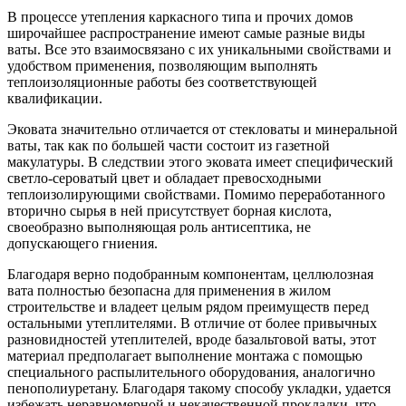
В процессе утепления каркасного типа и прочих домов
широчайшее распространение имеют самые разные виды
ваты. Все это взаимосвязано с их уникальными свойствами и
удобством применения, позволяющим выполнять
теплоизоляционные работы без соответствующей
квалификации.
Эковата значительно отличается от стекловаты и минеральной
ваты, так как по большей части состоит из газетной
макулатуры. В следствии этого эковата имеет специфический
светло-сероватый цвет и обладает превосходными
теплоизолирующими свойствами. Помимо переработанного
вторично сырья в ней присутствует борная кислота,
своеобразно выполняющая роль антисептика, не
допускающего гниения.
Благодаря верно подобранным компонентам, целлюлозная
вата полностью безопасна для применения в жилом
строительстве и владеет целым рядом преимуществ перед
остальными утеплителями. В отличие от более привычных
разновидностей утеплителей, вроде базальтовой ваты, этот
материал предполагает выполнение монтажа с помощью
специального распылительного оборудования, аналогично
пенополиуретану. Благодаря такому способу укладки, удается
избежать неравномерной и некачественной прокладки, что