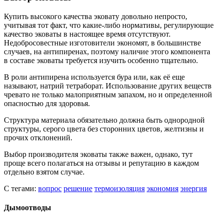
Купить высокого качества эковату довольно непросто,
учитывая тот факт, что какие-либо нормативы, регулирующие
качество эковаты в настоящее время отсутствуют.
Недобросовестные изготовители экономят, в большинстве
случаев, на антипиренах, поэтому наличие этого компонента
в составе эковаты требуется изучить особенно тщательно.
В роли антипирена используется бура или, как её еще
называют, натрий тетраборат. Использование других веществ
чревато не только малоприятным запахом, но и определенной
опасностью для здоровья.
Структура материала обязательно должна быть однородной
структуры, серого цвета без сторонних цветов, желтизны и
прочих отклонений.
Выбор производителя эковаты также важен, однако, тут
проще всего полагаться на отзывы и репутацию в каждом
отдельно взятом случае.
С тегами:
вопрос
решение
термоизоляция
экономия
энергия
Дымоотводы