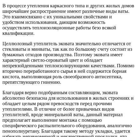
В процессе утепления каркасного типа и других жилых домов
широчайшее распространение имеют различные
виды ваты.
Это взаимосвязано с их уникальными свойствами и
удобством использования, дающим возможность
осуществлять теплоизоляционные работы безо всякой
квалификации.
Целлюлозный утеплитель эковата значительно отличается от
стекловаты и минваты, так как по большому счету состоит из
бумажных отходов производства. Поэтому эковата имеет
характерный светло-сероватый цвет и обладает
непревзойденными теплоизолирующими качествами. Помимо
вторично переработанного сырья в ней содержится борная
кислота, выполняющая роль своеобразного антисептика,
препятствующего гниению.
Благодаря верно подобранным составляющим, эковата
абсолютно безопасна для использования в жилых строениях и
обладает целым рядом превосходств перед прочими
утеплителями. В отличие от более привычных видов
утеплителей, вроде минеральной ваты, данный материал
предполагает выполнение монтажа с помощью
специфического распылительного оборудования, аналогично
пенополиуретану. Благодаря такому методу укладки, удается
избежать неравномерной и некачественной прокладки, что