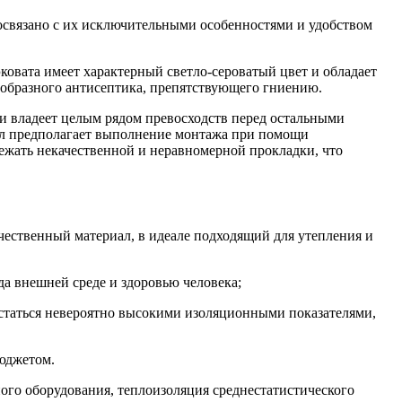
связано с их исключительными особенностями и удобством
эковата имеет характерный светло-сероватый цвет и обладает
образного антисептика, препятствующего гниению.
и владеет целым рядом превосходств перед остальными
иал предполагает выполнение монтажа при помощи
бежать некачественной и неравномерной прокладки, что
качественный материал, в идеале подходящий для утепления и
да внешней среде и здоровью человека;
вастаться невероятно высокими изоляционными показателями,
бюджетом.
го оборудования, теплоизоляция среднестатистического