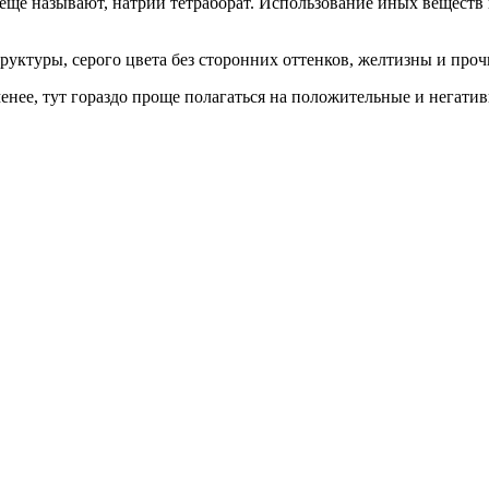
е еще называют, натрий тетраборат. Использование иных веществ
руктуры, серого цвета без сторонних оттенков, желтизны и про
енее, тут гораздо проще полагаться на положительные и негати