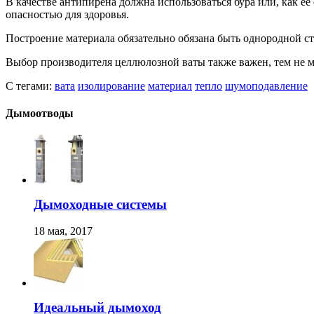
В качестве антипирена должна использоваться бура или, как е
опасностью для здоровья.
Построение материала обязательно обязана быть однородной ст
Выбор производителя целлюлозной ваты также важен, тем не м
С тегами:
вата
изолирование
материал
тепло
шумоподавление
Дымоотводы
Дымоходные системы
18 мая, 2017
Идеальный дымоход