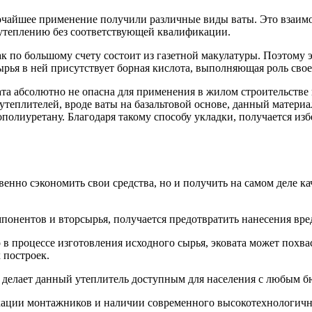
очайшее применение получили различные виды ваты.
Это взаимо
утеплению без соответствующей квалификации.
ак по большому счету состоит из газетной макулатуры. Поэтому 
ья в ней присутствует борная кислота, выполняющая роль свое
а абсолютно не опасна для применения в жилом строительстве 
утеплителей, вроде ваты на базальтовой основе, данный матер
полиуретану. Благодаря такому способу укладки, получается из
твенно сэкономить свои средства, но и получить на самом деле 
понентов и вторсырья, получается предотвратить нанесения вре
о в процессе изготовления исходного сырья, эковата может пох
 построек.
, делает данный утеплитель доступным для населения с любым 
ации монтажников и наличии современного высокотехнологично