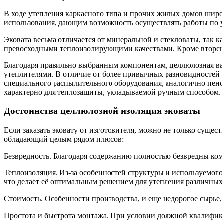
В ходе утепления каркасного типа и прочих жилых домов шир
использования, дающим возможность осуществлять работы по 
Эковата весьма отличается от минеральной и стекловаты, так к
превосходными теплоизолирующими качествами. Кроме вторсыр
Благодаря правильно выбранным компонентам, целлюлозная ват
утеплителями. В отличие от более привычных разновидностей 
специального распылительного оборудования, аналогично пено
характерно для теплозащиты, укладываемой ручным способом.
Достоинства целлюлозной изоляция эковаты
Если заказать эковату от изготовителя, можно не только сущес
обладающий целым рядом плюсов:
Безвредность. Благодаря содержанию полностью безвредны ком
Теплоизоляция. Из-за особенностей структуры и используемог
что делает её оптимальным решением для утепления различных
Стоимость. Особенности производства, и еще недорогое сырье
Простота и быстрота монтажа. При условии должной квалифик