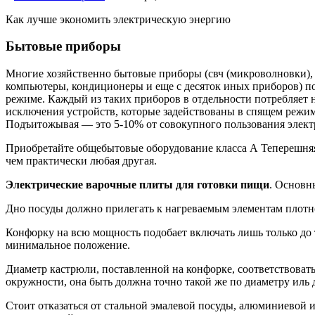
Как лучше экономить электрическую энергию
Бытовые приборы
Многие хозяйственно бытовые приборы (свч (микроволновки), те
компьютеры, кондиционеры и еще с десяток иных приборов) по
режиме. Каждый из таких приборов в отдельности потребляет н
исключения устройств, которые задействованы в спящем режим
Подъитожывая — это 5-10% от совокупного пользования элект
Приобретайте общебытовые оборудование класса А Теперешняя
чем практически любая другая.
Электрические варочные плиты для готовки пищи
. Основн
Дно посуды должно прилегать к нагреваемым элементам плотно
Конфорку на всю мощность подобает включать лишь только до те
минимальное положение.
Диаметр кастрюли, поставленной на конфорке, соответствоват
окружности, она быть должна точно такой же по диаметру иль 
Стоит отказаться от стальной эмалевой посуды, алюминиевой 