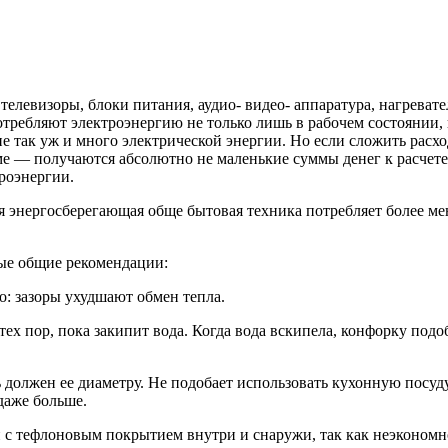
левизоры, блоки питания, аудио- видео- аппаратура, нагревател
требляют электроэнергию не только лишь в рабочем состоянии, 
е так уж и много электрической энергии. Но если сложить расход
е — получаются абсолютно не маленькие суммы денег к расчете 
роэнергии.
 энергосберегающая обще бытовая техника потребляет более ме
ые общие рекомендации:
: зазоры ухудшают обмен тепла.
х пор, пока закипит вода. Когда вода вскипела, конфорку подоб
ь должен ее диаметру. Не подобает использовать кухонную посу
даже больше.
и с тефлоновым покрытием внутри и снаружи, так как неэконом