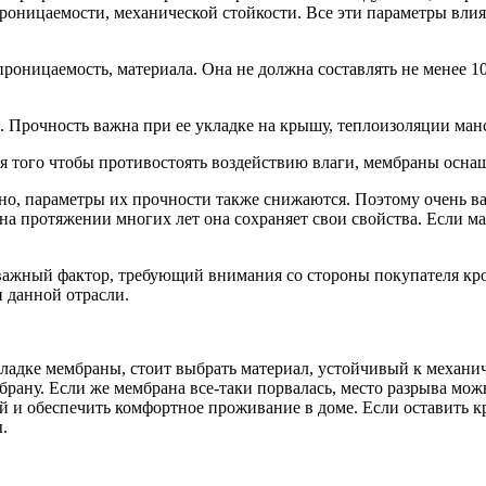
роницаемости, механической стойкости. Все эти параметры влия
ницаемость, материала. Она не должна составлять не менее 1000
 Прочность важна при ее укладке на крышу, теплоизоляции манс
я того чтобы противостоять воздействию влаги, мембраны осн
ьно, параметры их прочности также снижаются. Поэтому очень в
а протяжении многих лет она сохраняет свои свойства. Если ма
 важный фактор, требующий внимания со стороны покупателя кр
 данной отрасли.
кладке мембраны, стоит выбрать материал, устойчивый к механи
брану. Если же мембрана все-таки порвалась, место разрыва мо
ий и обеспечить комфортное проживание в доме. Если оставить 
.