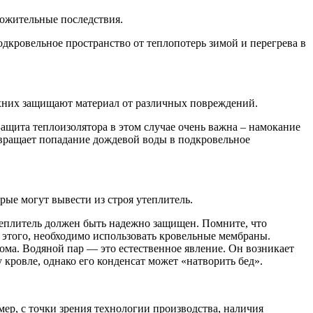
ожительные последствия.
одкровельное пространство от теплопотерь зимой и перегрева в
рхних защищают материал от различных повреждений.
ащита теплоизолятора в этом случае очень важна – намокание
твращает попадание дождевой воды в подкровельное
орые могут вывести из строя утеплитель.
утеплитель должен быть надежно защищен. Помните, что
 этого, необходимо использовать кровельные мембраны.
ма. Водяной пар — это естественное явление. Он возникает
у кровле, однако его конденсат может «натворить бед».
ер, с точки зрения технологии производства, наличия