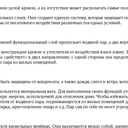
и целой кровли, а их отсутствие может располагать самые пол
ольких слоев. Они создают единую систему, которая защищает п
ома от негативного воздействия различных погодных условий.
Нижний функциональный слой пропускает водяной пар, а два ве
онструкции кровли и утеплителя от воздействия влаги извне. З
а «действует» в двух направлениях: с одной стороны она предо
го пара из жилых помещений.
быть защищена от конденсата, а также дождя, снега и ветра, кот
используется минеральная вата. Для выполнения своих функций 
ери энергии, используемой для отопления дома. Чтобы избежать
теля от водяного пара, поднимающегося из жилых помещений до
тирка, приготовление пищи и т.д. Пар сам по себе не несет угроз
ктр кровельных мембран. Они различаются между собой, наприм