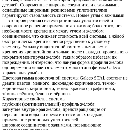
деталей. Современные широкие соединители с зажимами,
оснащённые широкими резиновыми уплотнителями,
гарантируют стабильность системы. Новые углы с зажимами
— это проверенная система резиновых уплотнителей и
современное решение применения зажимов; более того, нет
необходимости крепления между углом и жёлобом
соединителей, что снижает стоимость всей системы, а жёлоб
быстро и легко крепится непосредственно к угловому
элементу. Укладку водосточной системы начинаем с
крепления кронштейнов и только после накладки кровельного
покрытия монтируем желоба, таким образом избегаем их
повреждения. Интересно, что данyая форма профиля жёлоба
одновременно является элементом логотипа фирмы Galeco —
характерная улыбка.
Цветовая гамма водосточной системы Galeco STAL состоит из
девяти цветов: медного, шоколадно-коричневого, тёмно-
коричневого, кирпичного, тёмно–красного, графитного,
тёмно-зелёного, белого и чёрного.
Характерные свойства системы
глубокий (континентальный) профиль жёлоба;
загнутые внутрь края жёлоба, предотвращающие от
переливания воды во время интенсивных осадков;
применение резиновых уплотнителей;
широкие соединители с зажимами, повышающие