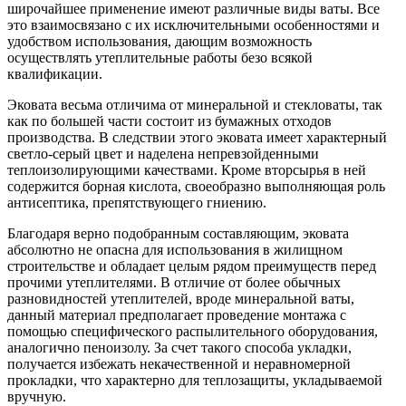
широчайшее применение имеют различные виды ваты. Все
это взаимосвязано с их исключительными особенностями и
удобством использования, дающим возможность
осуществлять утеплительные работы безо всякой
квалификации.
Эковата весьма отличима от минеральной и стекловаты, так
как по большей части состоит из бумажных отходов
производства. В следствии этого эковата имеет характерный
светло-серый цвет и наделена непревзойденными
теплоизолирующими качествами. Кроме вторсырья в ней
содержится борная кислота, своеобразно выполняющая роль
антисептика, препятствующего гниению.
Благодаря верно подобранным составляющим, эковата
абсолютно не опасна для использования в жилищном
строительстве и обладает целым рядом преимуществ перед
прочими утеплителями. В отличие от более обычных
разновидностей утеплителей, вроде минеральной ваты,
данный материал предполагает проведение монтажа с
помощью специфического распылительного оборудования,
аналогично пеноизолу. За счет такого способа укладки,
получается избежать некачественной и неравномерной
прокладки, что характерно для теплозащиты, укладываемой
вручную.