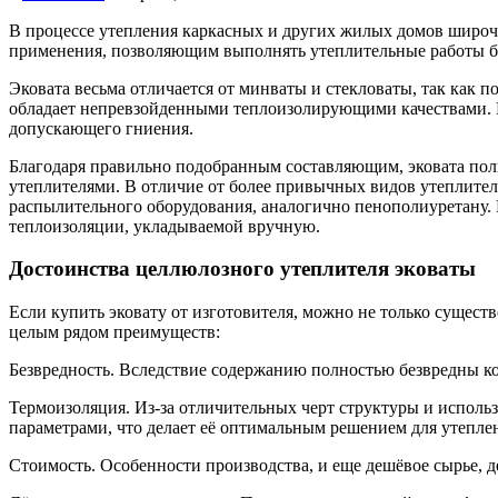
В процессе утепления каркасных и других жилых домов широ
применения, позволяющим выполнять утеплительные работы б
Эковата весьма отличается от минваты и стекловаты, так как п
обладает непревзойденными теплоизолирующими качествами. П
допускающего гниения.
Благодаря правильно подобранным составляющим, эковата пол
утеплителями. В отличие от более привычных видов утеплител
распылительного оборудования, аналогично пенополиуретану. Б
теплоизоляции, укладываемой вручную.
Достоинства целлюлозного утеплителя эковаты
Если купить эковату от изготовителя, можно не только сущест
целым рядом преимуществ:
Безвредность. Вследствие содержанию полностью безвредны ко
Термоизоляция. Из-за отличительных черт структуры и испол
параметрами, что делает её оптимальным решением для утепле
Стоимость. Особенности производства, и еще дешёвое сырье, д