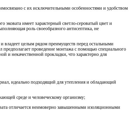
аимосвязано с их исключительными особенностями и удобством
ого эковата имеет характерный светло-сероватый цвет и
ыполняющая роль своеобразного антисептика, не
 и владеет целым рядом преимуществ перед остальными
иал предполагает проведение монтажа с помощью специального
ной и некачественной прокладки, что характерно для
териал, идеально подходящий для утепления и обладающий
жающей среде и человеческому организму;
эковата отличается неимоверно завышенными изоляционными