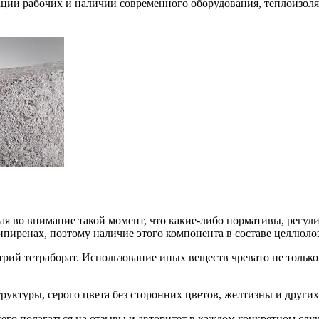
ции рабочих и наличии современного оборудования, теплоизоля
я во внимание такой момент, что какие-либо нормативы, регули
ипиренах, поэтому наличие этого компонента в составе целлюло
атрий тетраборат. Использование иных веществ чревато не толь
руктуры, серого цвета без сторонних цветов, желтизны и други
его полагаться на отзывы и авторитет в каждом конкретном случ