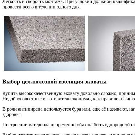
Лёгкость и скорость монтажа. При условии должной квалифика
провести всего в течении одного дня.
Выбор целлюлозной изоляция эковаты
Купить высококачественную эковату довольно сложно, принима
Недобросовестные изготовители экономят, как правило, на ант
В роли антипирена используется бура или, еще её называют, н
здоровья.
Построение материала непременно обязана быть однородной ст
Выбор изготовителя эковаты также важен, однако, тут проще вс