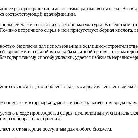
чайшее распространение имеют самые разные виды
ваты. Это вз
ез соответствующей квалификации.
о большей части состоит из газетной макулатуры. В следствии эт
омимо вторичного сырья в ней присутствует борная кислота, в
ностью безопасна для использования в жилищном строительстве
ей, вроде минеральной ваты на базальтовой основе, этот матер
лагодаря такому способу укладки, удается избежать неравномер
венно сэкономить, но и обрести на самом деле качественный ма
мпонентов и вторсырья, удается избежать нанесения вреда окру
ьзуемого в ходе производства сырья, целлюлозный утеплитель 
ния разнообразных строений.
елает этот материал доступным для любого бюджета.