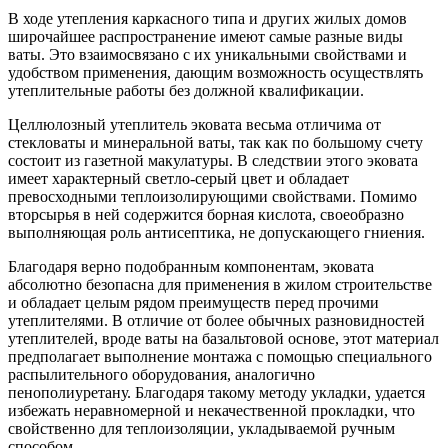
В ходе утепления каркасного типа и других жилых домов
широчайшее распространение имеют самые разные виды
ваты. Это взаимосвязано с их уникальными свойствами и
удобством применения, дающим возможность осуществлять
утеплительные работы без должной квалификации.
Целлюлозный утеплитель эковата весьма отличима от
стекловаты и минеральной ваты, так как по большому счету
состоит из газетной макулатуры. В следствии этого эковата
имеет характерный светло-серый цвет и обладает
превосходными теплоизолирующими свойствами. Помимо
вторсырья в ней содержится борная кислота, своеобразно
выполняющая роль антисептика, не допускающего гниения.
Благодаря верно подобранным компонентам, эковата
абсолютно безопасна для применения в жилом строительстве
и обладает целым рядом преимуществ перед прочими
утеплителями. В отличие от более обычных разновидностей
утеплителей, вроде ваты на базальтовой основе, этот материал
предполагает выполнение монтажа с помощью специального
распылительного оборудования, аналогично
пенополиуретану. Благодаря такому методу укладки, удается
избежать неравномерной и некачественной прокладки, что
свойственно для теплоизоляции, укладываемой ручным
способом.