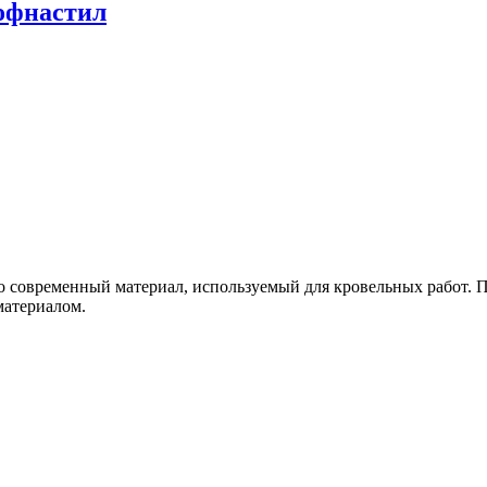
рофнастил
о современный материал, используемый для кровельных работ. 
материалом.