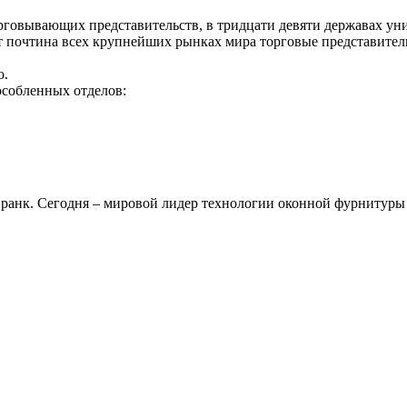
рговывающих представительств, в тридцати девяти державах ун
т почти
на всех крупнейших рынках мира торговые представител
о.
особленных отделов:
ранк. Сегодня – мировой лидер технологии оконной фурнитуры