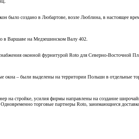
иц.
н было создано в Любартове, возле Люблина, в настоящее время
to в Варшаве на Медзешинском Валу 402.
и снабжения оконной фурнитурой Roto для Северно-Восточной 
ые окна – были выделены на территории Польши в отдельные то
нер на стройке, усилия фирмы направлены на создание широчай
. Одновременно торговые партнеры Roto, занимающиеся доставко