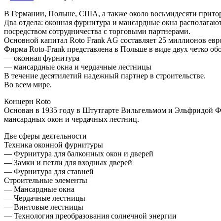
В Германии, Польше, США, а также около восьмидесяти прито
Два отдела: оконная фурнитура и мансардные окна располагаю
посредством сотрудничества с торговыми партнерами.
Основной капитал Roto Frank AG составляет 25 миллионов евр
Фирма Roto-Frank представлена в Польше в виде двух четко об
— оконная фурнитура
— мансардные окна и чердачные лестницы
В течение десятилетий надежный партнер в строительстве.
Во всем мире.
Концерн Roto
Основан в 1935 году в Штутгарте Вильгельмом и Эльфридой Ф
мансардных окон и чердачных лестниц.
Две сферы деятельности
Техника оконной фурнитуры
— Фурнитура для балконных окон и дверей
— Замки и петли для входных дверей
— Фурнитура для ставней
Строительные элементы
— Мансардные окна
— Чердачные лестницы
— Винтовые лестницы
— Технология преобразования солнечной энергии