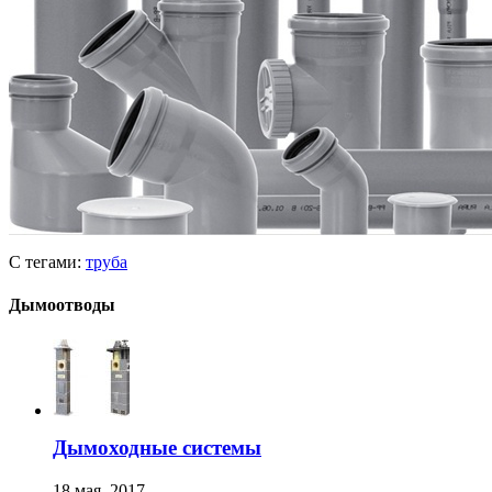
С тегами:
труба
Дымоотводы
Дымоходные системы
18 мая, 2017