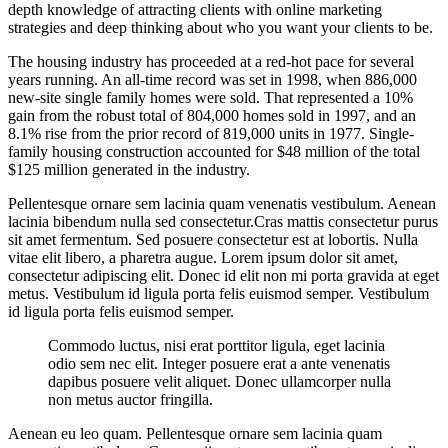
depth knowledge of attracting clients with online marketing
strategies and deep thinking about who you want your clients to be.
The housing industry has proceeded at a red-hot pace for several
years running. An all-time record was set in 1998, when 886,000
new-site single family homes were sold. That represented a 10%
gain from the robust total of 804,000 homes sold in 1997, and an
8.1% rise from the prior record of 819,000 units in 1977. Single-
family housing construction accounted for $48 million of the total
$125 million generated in the industry.
Pellentesque ornare sem lacinia quam venenatis vestibulum. Aenean
lacinia bibendum nulla sed consectetur.Cras mattis consectetur purus
sit amet fermentum. Sed posuere consectetur est at lobortis. Nulla
vitae elit libero, a pharetra augue. Lorem ipsum dolor sit amet,
consectetur adipiscing elit. Donec id elit non mi porta gravida at eget
metus. Vestibulum id ligula porta felis euismod semper. Vestibulum
id ligula porta felis euismod semper.
Commodo luctus, nisi erat porttitor ligula, eget lacinia
odio sem nec elit. Integer posuere erat a ante venenatis
dapibus posuere velit aliquet. Donec ullamcorper nulla
non metus auctor fringilla.
Aenean eu leo quam. Pellentesque ornare sem lacinia quam