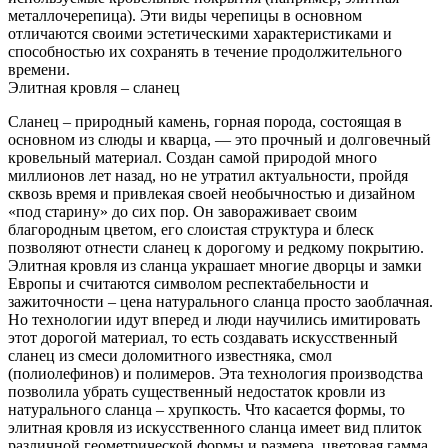
металлочерепица). Эти виды черепицы в основном
отличаются своими эстетическими характеристиками и
способностью их сохранять в течение продолжительного
времени.
Элитная кровля – сланец
Сланец – природный камень, горная порода, состоящая в
основном из слюды и кварца, — это прочный и долговечный
кровельный материал. Создан самой природой много
миллионов лет назад, но не утратил актуальности, пройдя
сквозь время и привлекая своей необычностью и дизайном
«под старину» до сих пор. Он завораживает своим
благородным цветом, его слоистая структура и блеск
позволяют отнести сланец к дорогому и редкому покрытию.
Элитная кровля из сланца украшает многие дворцы и замки
Европы и считаются символом респектабельности и
зажиточности – цена натурального сланца просто заоблачная.
Но технологии идут вперед и люди научились имитировать
этот дорогой материал, то есть создавать искусственный
сланец из смеси доломитного известняка, смол
(полиолефинов) и полимеров. Эта технология производства
позволила убрать существенный недостаток кровли из
натурального сланца – хрупкость. Что касается формы, то
элитная кровля из искусственного сланца имеет вид плиток
различной геометрической формы и размера, цветовая гамма