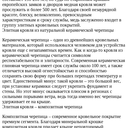
европейских замков и дворцов медная кровля может
прослужить и более 500 лет. Благодаря своей незаурядной
красоте, блеску, великолепию, превосходным
характеристикам и сроку службы, медь заслуженно входит в
группу элитных кровельных покрытий.
Элитная кровля из натуральной керамической черепицы
Керамическая черепица – один из древнейших кровельных
материалов, который использовался человеком для устройства
кровли еще с незапамятных времен. Как и когда-то кровля из
керамической черепицы считается символом
респектабельности и элитарности. Современная керамическая
глиняная черепица имеет срок службы около 100 лет, а также
отличается высокой огнестойкостью и способностью
сохранять свою форму при больших перепадах температур и
цвет. Единственный минус такой кровли – это большой вес,
при установке керамики следует укрепить фундамент и
стены. Но этот минус оказывается плюсом в регионах с
сильными порывами ветра, ведь тогда именно вес черепицы
удерживает ее на крыше.
Элитная кровля – композитная черепица
Композитная черепица – современное кровельное покрытие
премиум сегмента. Благодаря минеральной крошке
композитная кровля придает крыше неповторимый