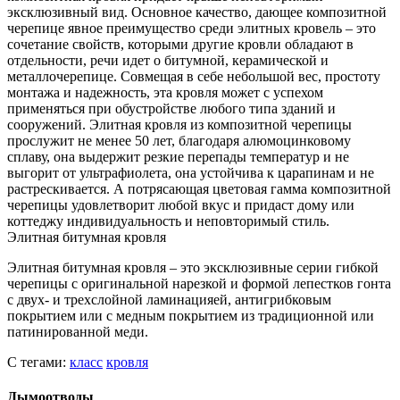
эксклюзивный вид. Основное качество, дающее композитной
черепице явное преимущество среди элитных кровель – это
сочетание свойств, которыми другие кровли обладают в
отдельности, речи идет о битумной, керамической и
металлочерепице. Совмещая в себе небольшой вес, простоту
монтажа и надежность, эта кровля может с успехом
применяться при обустройстве любого типа зданий и
сооружений. Элитная кровля из композитной черепицы
прослужит не менее 50 лет, благодаря алюмоцинковому
сплаву, она выдержит резкие перепады температур и не
выгорит от ультрафиолета, она устойчива к царапинам и не
растрескивается. А потрясающая цветовая гамма композитной
черепицы удовлетворит любой вкус и придаст дому или
коттеджу индивидуальность и неповторимый стиль.
Элитная битумная кровля
Элитная битумная кровля – это эксклюзивные серии гибкой
черепицы с оригинальной нарезкой и формой лепестков гонта
с двух- и трехслойной ламинацияей, антигрибковым
покрытием или с медным покрытием из традиционной или
патинированной меди.
С тегами:
класс
кровля
Дымоотводы