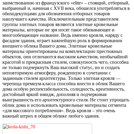
заимствованию из французского «elite» – стоящий, отборный,
выбранный и, начиная с XVII века, обошелся употребляться в
обиходе
купцами для обозначения отборных товаров
наилучшего качества. Исключительным представителем
группы элитных товаров являются элитные кровельные
материалы, которые не зря носят такое обязывающее и
многообещающее название. Ведь именно кровля, наряду с
фасадом здания, играет важнейшую роль в формировании
внешнего облика Вашего дома. Элитные кровельные
материалы ориентированы на комплектацию престижных
объектов, они отличаются высоким качеством, необычайной
красотой и прекрасным стилем, совокупность чего, способна
не только подчеркнуть Ваш высокий статус, но и создать
неповторимую атмосферу, рожденную в сочетании с
заданным стилем архитектуры. Только элитная кровля —
черепица премиум-класса способна внести в облик Вашего
дома особую респектабельность, солидность, креативность,
достойный яркий имидж, дополняя и подчеркивая
выигрышность его архитектурного стиля. Не стоит упрощать
облик дома и использовать кровельные материалы сегмента
«для массового потребления». Ведь кровля – это очень
важный штрих в общем облике любого здания.