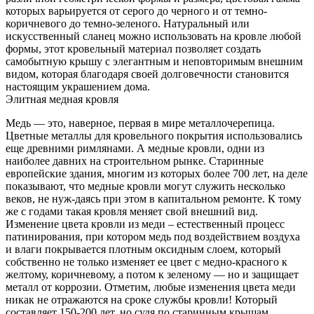
которых варьируется от серого до черного и от темно-
коричневого до темно-зеленого. Натуральный или
искусственный сланец можно использовать на кровле любой
формы, этот кровельный материал позволяет создать
самобытную крышу с элегантным и неповторимым внешним
видом, которая благодаря своей долговечности становится
настоящим украшением дома.
Элитная медная кровля
Медь — это, наверное, первая в мире металлочерепица.
Цветные металлы для кровельного покрытия использовались
еще древними римлянами. А медные кровли, одни из
наиболее давних на строительном рынке. Старинные
европейские здания, многим из которых более 700 лет, на деле
показывают, что медные кровли могут служить несколько
веков, не нуж-даясь при этом в капитальном ремонте. К тому
же с годами такая кровля меняет свой внешний вид.
Изменение цвета кровли из меди – естественный процесс
патинирования, при котором медь под воздействием воздуха
и влаги покрывается плотным оксидным слоем, который
собственно не только изменяет ее цвет с медно-красного к
желтому, коричневому, а потом к зеленому — но и защищает
металл от коррозии. Отметим, любые изменения цвета меди
никак не отражаются на сроке службы кровли! Который
составляет 150-200 лет, но судя по старинным крышам