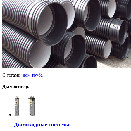
С тегами:
дом
труба
Дымоотводы
Дымоходные системы