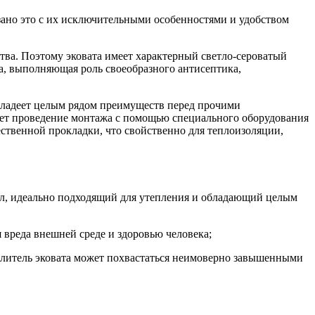
ано это с их исключительными особенностями и удобством
ства. Поэтому эковата имеет характерный светло-сероватый
а, выполняющая роль своеобразного антисептика,
владеет целым рядом преимуществ перед прочими
гает проведение монтажа с помощью специального оборудования
ественной прокладки, что свойственно для теплоизоляции,
риал, идеально подходящий для утепления и обладающий целым
 вреда внешней среде и здоровью человека;
еплитель эковата может похвастаться неимоверно завышенными