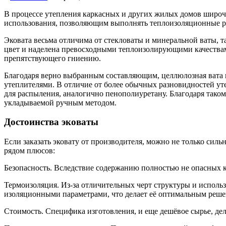
В процессе утепления каркасных и других жилых домов широ
использования, позволяющим выполнять теплоизоляционные р
Эковата весьма отличима от стекловаты и минеральной ваты, т
цвет и наделена превосходными теплоизолирующими качествам
препятствующего гниению.
Благодаря верно выбранным составляющим, целлюлозная вата 
утеплителями. В отличие от более обычных разновидностей ут
для распыления, аналогично пенополиуретану. Благодаря таком
укладываемой ручным методом.
Достоинства эковаты
Если заказать эковату от производителя, можно не только сил
рядом плюсов:
Безопасность. Вследствие содержанию полностью не опасных к
Термоизоляция. Из-за отличительных черт структуры и исполь
изоляционными параметрами, что делает её оптимальным реше
Стоимость. Специфика изготовления, и еще дешёвое сырье, де