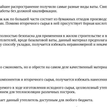
чайшее распространение получили самые разные
виды ваты. Связ
аботы без должной квалификации.
ак как по большей части состоит из бумажных отходов производ
и. Помимо вторичного сырья в ней присутствует борная кислот
полностью безопасна для применения в жилом строительстве и 
еплителей, вроде базальтовой ваты, данный материал предпола
у способу укладки, получается избежать неравномерной и некач
ьно сэкономить, но и обрести на самом деле качественный мате
омпонентов и вторичного сырья, получается избежать нанесения
зуемого в ходе изготовления исходного сырья, целлюлозный ут
нием для теплоизоляции различных построек.
лает данный утеплитель доступным для любого бюджета.